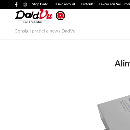
Shop Dadvu
Il mio account
Preferiti
Lavora con Noi
Phon
Consigli pratici e news DadVu
Ali