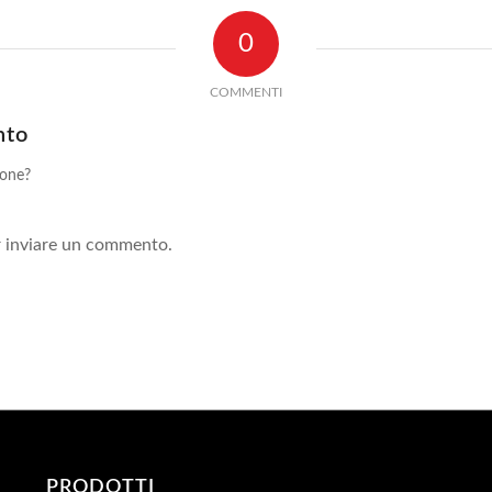
0
COMMENTI
nto
ione?
!
 inviare un commento.
PRODOTTI