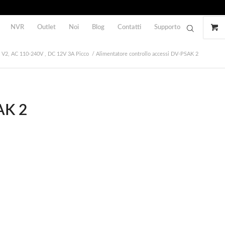
NVR
Outlet
Noi
Blog
Contatti
Supporto
 V2, AC 110-240V , DC 12V 3A Picco
/
Alimentatore controllo accessi DV-PSAK 2
AK 2