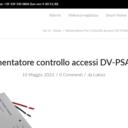
e: +39 339 530 0804 (lun-ven 9.30/13.30)
Allarmi
Videosorveglianza
Smart Home
Sei in:
Home
/
Alimentatore Per Controllo Accessi DV-PSAK
mentatore controllo accessi DV-PS
/
/
10 Maggio 2023
0 Commenti
da
Lukios