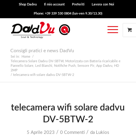
Shop Dadvu
Il mio account
Preferiti
Lavora con Noi
Phone: +39 339 530 0804 (lun-ven 9.30/13.30)
Consigli pratici e news DadVu
Sei in:
Home
/
Telecamera Solare Dadvu DV-5BTW, Motorizzata con Batteria ricaricabile e
Pannello Solare, Led Bianchi, Notifiche Push, Sensore Pir, App Dadvu, HD
2MP
/
telecamera wifi solare dadvu DV-5BTW-2
telecamera wifi solare dadvu
DV-5BTW-2
/
/
5 Aprile 2023
0 Commenti
da
Lukios