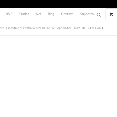
NVR
Outlet
Noi
Blog
Contatti
Supporto
er Dispositivo di Controllo Accessi DV-FAK, App DadVu (Smart Life)
/
DV-GAK.1