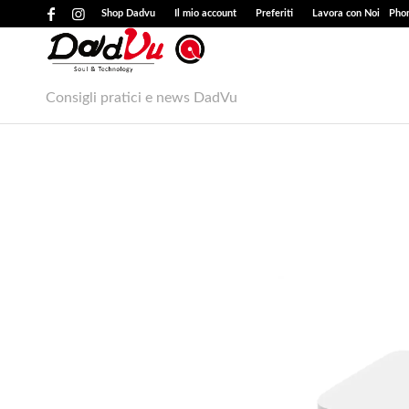
Shop Dadvu
Il mio account
Preferiti
Lavora con Noi
Phon
Consigli pratici e news DadVu