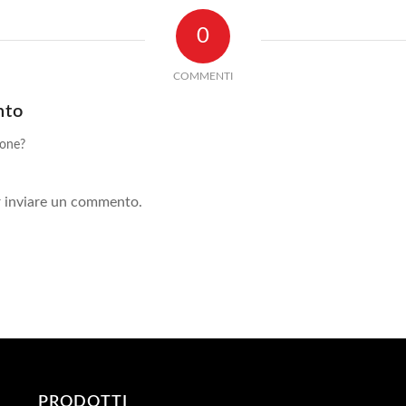
0
COMMENTI
nto
ione?
!
 inviare un commento.
PRODOTTI