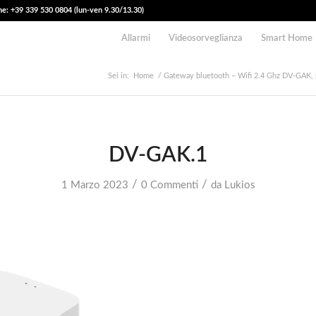
e: +39 339 530 0804 (lun-ven 9.30/13.30)
Allarmi
Videosorveglianza
Smart Home
Sei in:
Home
/
Gateway bluetooth – Wifi 2.4 Ghz DV-GAK, p
DV-GAK.1
/
/
1 Marzo 2023
0 Commenti
da
Lukios