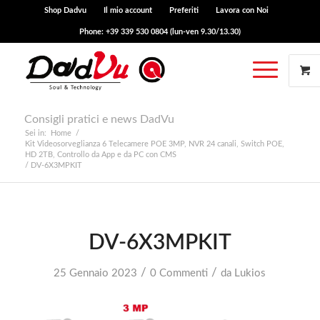
Shop Dadvu
Il mio account
Preferiti
Lavora con Noi
Phone: +39 339 530 0804 (lun-ven 9.30/13.30)
Consigli pratici e news DadVu
Sei in:
Home
/
Kit Videosorveglianza 6 Telecamere POE 3MP, NVR 24 canali, Switch POE,
HD 2TB, Controllo da App e da PC con CMS
/
DV-6X3MPKIT
DV-6X3MPKIT
/
/
25 Gennaio 2023
0 Commenti
da
Lukios