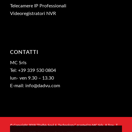
Telecamere IP Professionali
Videoregistratori NVR
CONTATTI
MC Srls
Tel: +39 339 530 0804
lun- ven 9.30 – 13.30
E-mail: info@dadvu.com
© Copyright 2018 “DadVu Soul & Technology” granted to MC Srls, II Trav. T.