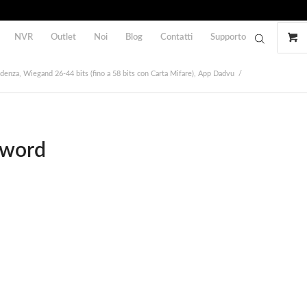
NVR
Outlet
Noi
Blog
Contatti
Supporto
denza, Wiegand 26-44 bits (fino a 58 bits con Carta Mifare), App Dadvu
/
sword