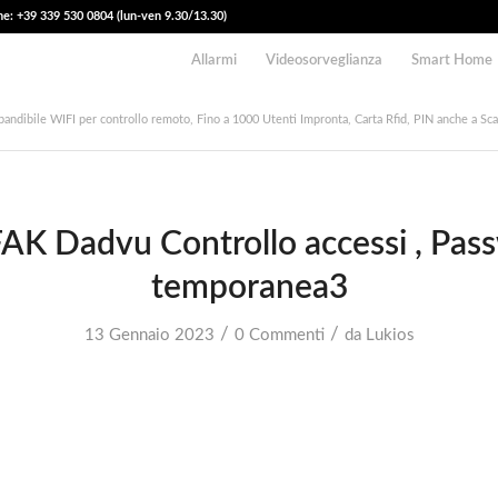
e: +39 339 530 0804 (lun-ven 9.30/13.30)
Allarmi
Videosorveglianza
Smart Home
ndibile WIFI per controllo remoto, Fino a 1000 Utenti Impronta, Carta Rfid, PIN anche a Sca
AK Dadvu Controllo accessi , Pas
temporanea3
/
/
13 Gennaio 2023
0 Commenti
da
Lukios