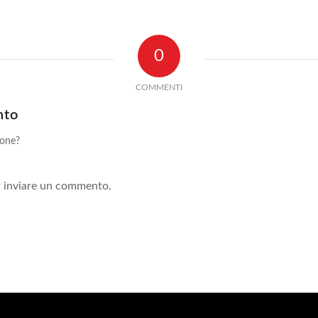
0
COMMENTI
nto
ione?
!
 inviare un commento.