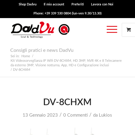
Shop Dadvu
Il mio account
Preferiti
Lavora con Noi
Phone: +39 339 530 0804 (lun-ven 9.30/13.30)
Consigli pratici e news DadVu
Sei in:
Home
/
Kit Videosorveglianza IP Wifi DV-8CHXM, HD 3MP, NVR 4K e 8 Telecamere
da esterno 3MP, Visione notturna, App, HD e Configurazione inclusi
/
DV-8CHXM
DV-8CHXM
/
/
13 Gennaio 2023
0 Commenti
da
Lukios