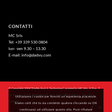
CONTATTI
MC Srls
Tel: +39 339 530 0804
lun- ven 9.30 – 13.30
E-mail: info@dadvu.com
© Copyright 2018 “DadVu Soul & Technology” granted to MC Srls, II Trav. T.
De Amicis n. 27/B, 80145 Napoli, Italy, CF/PI 09941481211 , Rea: NA-
Utilizziamo i cookie per fornirti un’esperienza piacevole.
1069327
Siamo certi che tu sia contento qualora cliccando su OK
continuassi ad utilizzare questo sito. Puoi rifiutare