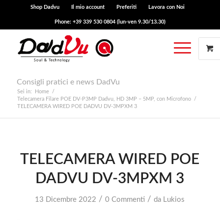
Shop Dadvu
Il mio account
Preferiti
Lavora con Noi
Phone: +39 339 530 0804 (lun-ven 9.30/13.30)
Consigli pratici e news DadVu
Sei in:
Home
/
Telecamera Filare POE DV-P3MP Dadvu, HD 3MP – 5MP, con Microfono
/
TELECAMERA WIRED POE DADVU DV-3MPXM 3
TELECAMERA WIRED POE
DADVU DV-3MPXM 3
/
/
13 Dicembre 2022
0 Commenti
da
Lukios