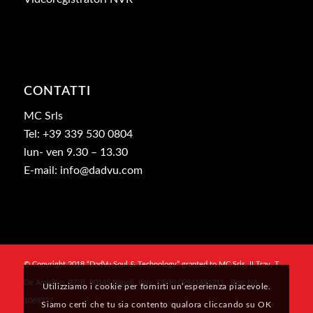
CONTATTI
MC Srls
Tel: +39 339 530 0804
lun- ven 9.30 – 13.30
E-mail: info@dadvu.com
© Copyright 2018 “DadVu Soul & Technology” granted to MC Srls, II Trav. T.
De Amicis n. 27/B, 80145 Napoli, Italy, CF/PI 09941481211 , Rea: NA-
Utilizziamo i cookie per fornirti un’esperienza piacevole.
1069327
Siamo certi che tu sia contento qualora cliccando su OK