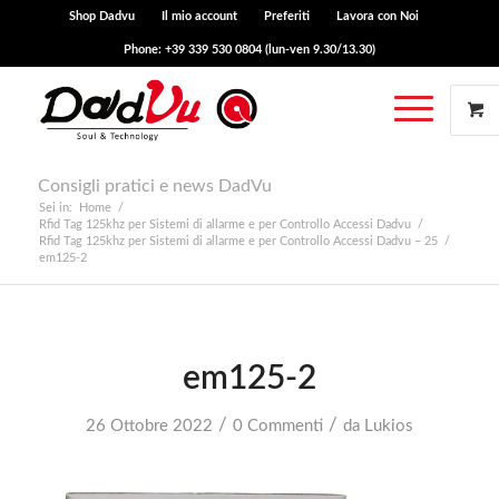
Shop Dadvu
Il mio account
Preferiti
Lavora con Noi
Phone: +39 339 530 0804 (lun-ven 9.30/13.30)
Consigli pratici e news DadVu
Sei in:
Home
/
Rfid Tag 125khz per Sistemi di allarme e per Controllo Accessi Dadvu
/
Rfid Tag 125khz per Sistemi di allarme e per Controllo Accessi Dadvu – 25
/
em125-2
em125-2
/
/
26 Ottobre 2022
0 Commenti
da
Lukios