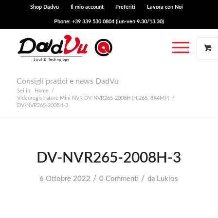
Shop Dadvu
Il mio account
Preferiti
Lavora con Noi
Phone: +39 339 530 0804 (lun-ven 9.30/13.30)
Consigli pratici e news DadVu
Sei in:
Home
/
Videoregistratore Mini NVR DV-NVR265-2008H (H.265, 8X4MP)
/
DV-NVR265-2008H-3
DV-NVR265-2008H-3
/
/
6 Ottobre 2022
0 Commenti
da
Lukios