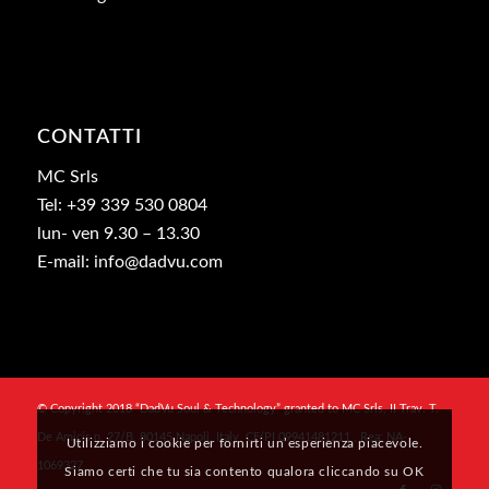
CONTATTI
MC Srls
Tel: +39 339 530 0804
lun- ven 9.30 – 13.30
E-mail: info@dadvu.com
© Copyright 2018 “DadVu Soul & Technology” granted to MC Srls, II Trav. T.
De Amicis n. 27/B, 80145 Napoli, Italy, CF/PI 09941481211 , Rea: NA-
Utilizziamo i cookie per fornirti un’esperienza piacevole.
1069327
Siamo certi che tu sia contento qualora cliccando su OK