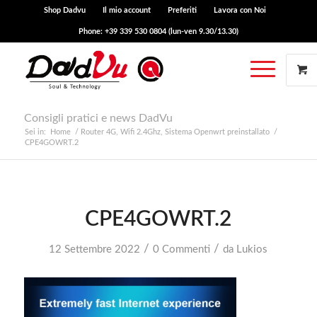
Shop Dadvu
Il mio account
Preferiti
Lavora con Noi
Phone: +39 339 530 0804 (lun-ven 9.30/13.30)
Consigli pratici e news DadVu
Sei in:
Home
/
Router 4G, Wifi 2.4Ghz, Sistema Openwrt preinstallato
/
CPE4GOWRT.2
CPE4GOWRT.2
/
/
12 Settembre 2022
0 Commenti
da
Lukios