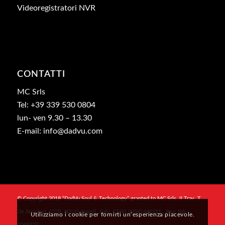
Videoregistratori NVR
CONTATTI
MC Srls
Tel: +39 339 530 0804
lun- ven 9.30 – 13.30
E-mail: info@dadvu.com
© Copyright 2018 “DadVu Soul & Technology” granted to MC Srls, II Trav. T.
De Amicis n. 27/B, 80145 Napoli, Italy, CF/PI 09941481211 , Rea: NA-
Utilizziamo i cookie per fornirti un’esperienza piacevole.
1069327