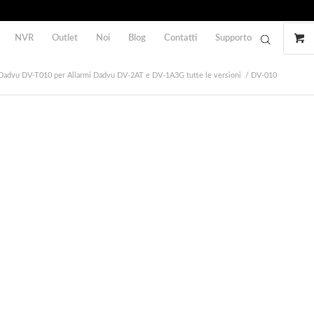
NVR
Outlet
Noi
Blog
Contatti
Supporto
, Dadvu DV-T010 per Allarmi Dadvu DV-2AT e DV-1A3G tutte le versioni
/
DV-010