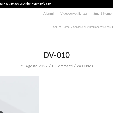
e: +39 339 530 0804 (lun-ven 9.30/13.30)
Allarmi
Videosorveglianza
Smart Home
Sei in:
Home
/
Sensore di Vibrazione wireless
DV-010
/
/
23 Agosto 2022
0 Commenti
da
Lukios