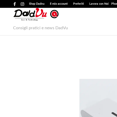
Shop Dadvu
Il mio account
Preferiti
Lavora con Noi
Phon
Consigli pratici e news DadVu