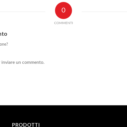
0
COMMENTI
nto
ione?
!
 inviare un commento.
PRODOTTI