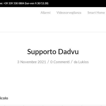
e: +39 339 530 0804 (lun-ven 9.30/13.30)
Allarmi
Videosorveglianza
Smart Home
Supporto Dadvu
/
/
3 Novembre 2021
0 Commenti
da
Lukios
icolo