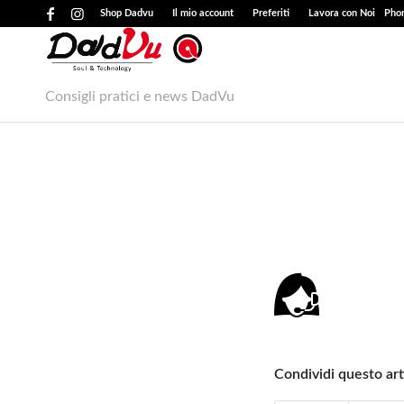
Shop Dadvu
Il mio account
Preferiti
Lavora con Noi
Phon
Consigli pratici e news DadVu
Condividi questo art