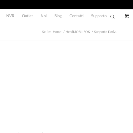
NVR
Outlet
Noi
Blog
Contatti
Supporto
Sei in:
Home
/
HeadMOBILEOK
/
Supporto Dadvu