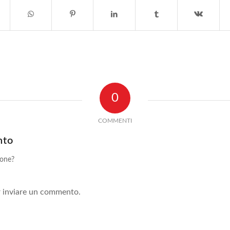
0
COMMENTI
nto
ione?
!
 inviare un commento.