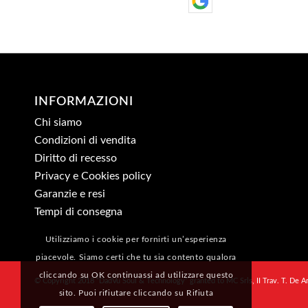
INFORMAZIONI
Chi siamo
Condizioni di vendita
Diritto di recesso
Privacy e Cookies policy
Garanzie e resi
Tempi di consegna
Utilizziamo i cookie per fornirti un’esperienza
piacevole. Siamo certi che tu sia contento qualora
cliccando su OK continuassi ad utilizzare questo
© Copyright 2018 “DadVu Soul & Technology” granted to MC Srls, II Trav. T. De A
sito. Puoi rifiutare cliccando su Rifiuta