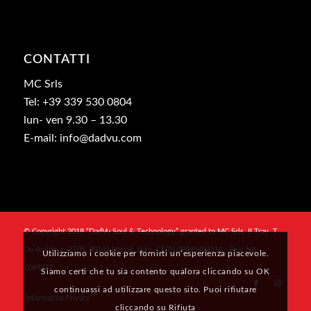
CONTATTI
MC Srls
Tel: +39 339 530 0804
lun- ven 9.30 – 13.30
E-mail: info@dadvu.com
© Copyright 2018 “DadVu Soul & Technology” granted to MC Srls, II Trav. T.
De Amicis n. 27/B, 80145 Napoli, Italy, CF/PI 09941481211 , Rea: NA-
Utilizziamo i cookie per fornirti un’esperienza piacevole.
1069327
Siamo certi che tu sia contento qualora cliccando su OK
continuassi ad utilizzare questo sito. Puoi rifiutare
Informativa Privacy
cliccando su Rifiuta