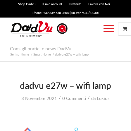
Shop Dadvu
Il mio account
Preferiti
Lavora con Noi
Phone: +39 339 530 0804 (lun-ven 9.30/13.30)
Consigli pratici e news DadVu
Sei in:
Home
/
Smart Home
/
dadvu e27w – wifi lamp
dadvu e27w – wifi lamp
/
/
3 Novembre 2021
0 Commenti
da
Lukios