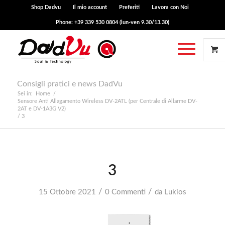
Shop Dadvu
Il mio account
Preferiti
Lavora con Noi
Phone: +39 339 530 0804 (lun-ven 9.30/13.30)
Consigli pratici e news DadVu
Sei in:
Home
/
Sensore Anti Allagamento Wireless DV-2ATL (per Centrale di Allarme DV-
2AT e DV-1A3G V2)
/
3
3
/
/
15 Ottobre 2021
0 Commenti
da
Lukios