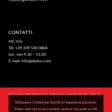
CONTATTI
MC Srls
Tel: +39 339 530 0804
lun- ven 9.30 – 13.30
E-mail: info@dadvu.com
© Copyright 2018 “DadVu Soul & Technology” granted to MC Srls, II Trav. T.
De Amicis n. 27/B, 80145 Napoli, Italy, CF/PI 09941481211 , Rea: NA-
Utilizziamo i cookie per fornirti un’esperienza piacevole.
1069327
Siamo certi che tu sia contento qualora cliccando su OK