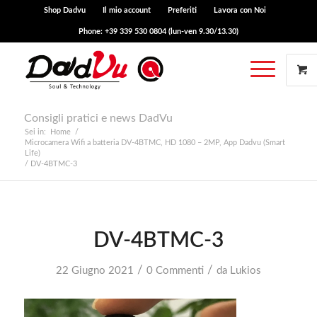
Shop Dadvu
Il mio account
Preferiti
Lavora con Noi
Phone: +39 339 530 0804 (lun-ven 9.30/13.30)
Consigli pratici e news DadVu
Sei in:
Home
/
Microcamera Wifi a batteria DV-4BTMC, HD 1080 – 2MP, App Dadvu (Smart
Life)
/
DV-4BTMC-3
DV-4BTMC-3
/
/
22 Giugno 2021
0 Commenti
da
Lukios