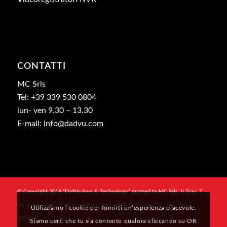
CONTATTI
MC Srls
Tel: +39 339 530 0804
lun- ven 9.30 – 13.30
E-mail: info@dadvu.com
© Copyright 2018 “DadVu Soul & Technology” granted to MC Srls, II Trav. T.
De Amicis n. 27/B, 80145 Napoli, Italy, CF/PI 09941481211 , Rea: NA-
Utilizziamo i cookie per fornirti un’esperienza piacevole.
1069327
Siamo certi che tu sia contento qualora cliccando su OK