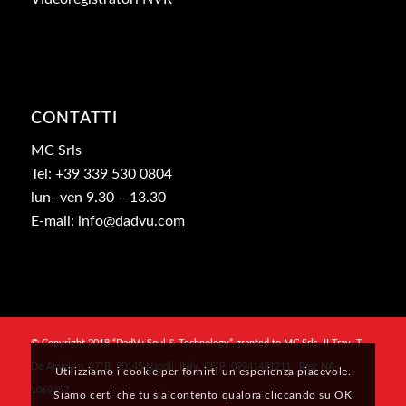
CONTATTI
MC Srls
Tel: +39 339 530 0804
lun- ven 9.30 – 13.30
E-mail: info@dadvu.com
© Copyright 2018 “DadVu Soul & Technology” granted to MC Srls, II Trav. T.
De Amicis n. 27/B, 80145 Napoli, Italy, CF/PI 09941481211 , Rea: NA-
Utilizziamo i cookie per fornirti un’esperienza piacevole.
1069327
Siamo certi che tu sia contento qualora cliccando su OK