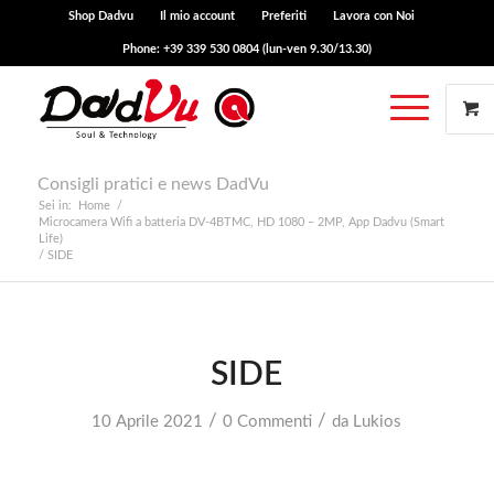
Shop Dadvu
Il mio account
Preferiti
Lavora con Noi
Phone: +39 339 530 0804 (lun-ven 9.30/13.30)
Consigli pratici e news DadVu
Sei in:
Home
/
Microcamera Wifi a batteria DV-4BTMC, HD 1080 – 2MP, App Dadvu (Smart
Life)
/
SIDE
SIDE
/
/
10 Aprile 2021
0 Commenti
da
Lukios