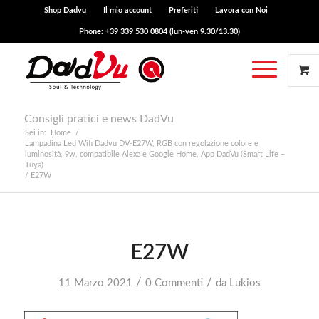
Shop Dadvu
Il mio account
Preferiti
Lavora con Noi
Phone: +39 339 530 0804 (lun-ven 9.30/13.30)
Consigli pratici e news DadVu
Sei in:
Home
/
Lampadina Led Wifi Dadvu DV-E27W, RGB con regolazione colore e
luminosità, 9w, compatibile Alexa e Google Home, App DadVu (Smart Life –
Tuya)
/
E27W
E27W
/
/
11 Marzo 2021
0 Commenti
da
Lukios