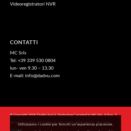
Videoregistratori NVR
CONTATTI
MC Srls
Tel: +39 339 530 0804
lun- ven 9.30 – 13.30
E-mail: info@dadvu.com
© Copyright 2018 “DadVu Soul & Technology” granted to MC Srls, II Trav. T.
De Amicis n. 27/B, 80145 Napoli, Italy, CF/PI 09941481211 , Rea: NA-
Utilizziamo i cookie per fornirti un’esperienza piacevole.
1069327