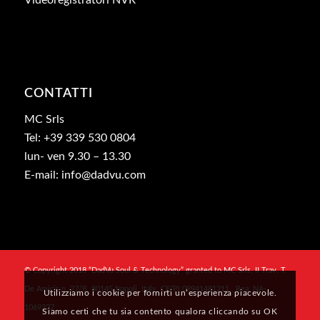
CONTATTI
MC Srls
Tel: +39 339 530 0804
lun- ven 9.30 – 13.30
E-mail: info@dadvu.com
© Copyright 2018 “DadVu Soul & Technology” granted to MC Srls, II Trav. T.
De Amicis n. 27/B, 80145 Napoli, Italy, CF/PI 09941481211 , Rea: NA-
Utilizziamo i cookie per fornirti un’esperienza piacevole.
1069327
Siamo certi che tu sia contento qualora cliccando su OK