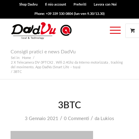
Shop Dadvu
Il mio account
Preferiti
Lavora con Noi
Phone: +39 339 530 0804 (lun-ven 9.30/13.30)
Consigli pratici e news DadVu
Sei in:
Home
/
2 X Telecamera DV-3PTCX2 , Wifi 2.4Ghz da Interno motorizzata , tracking
del movimento, App DadVu (Smart Life – tuya)
/
3BTC
3BTC
/
/
3 Gennaio 2021
0 Commenti
da
Lukios