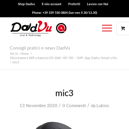
Shop Dadvu
Il mio account
Preferiti
Lavora con Noi
Phone: +39 339 530 0804 (lun-ven 9.30/13.30)
Consigli pratici e news DadVu
Sei in:
Home
/
Microcamera Wifi a batteria DV-DA9, HD 720 – 1MP, App Dadvu (Smart Life)
/
mic3
mic3
/
/
13 Novembre 2020
0 Commenti
da
Lukios