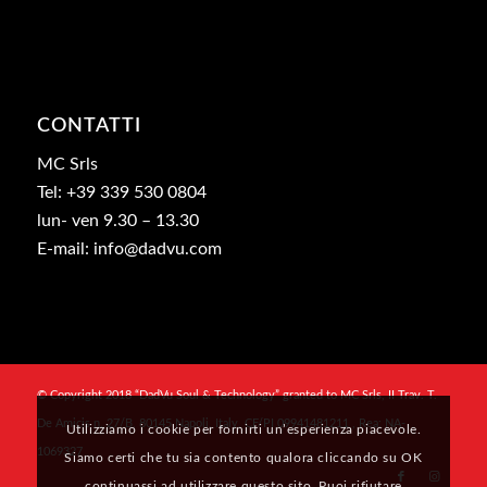
CONTATTI
MC Srls
Tel: +39 339 530 0804
lun- ven 9.30 – 13.30
E-mail: info@dadvu.com
© Copyright 2018 “DadVu Soul & Technology” granted to MC Srls, II Trav. T.
De Amicis n. 27/B, 80145 Napoli, Italy, CF/PI 09941481211 , Rea: NA-
Utilizziamo i cookie per fornirti un’esperienza piacevole.
1069327
Siamo certi che tu sia contento qualora cliccando su OK
continuassi ad utilizzare questo sito. Puoi rifiutare