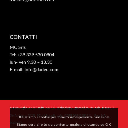
CONTATTI
MC Srls
Tel: +39 339 530 0804
lun- ven 9.30 – 13.30
E-mail: info@dadvu.com
© Copyright 2018 “DadVu Soul & Technology” granted to MC Srls, II Trav. T.
De Amicis n. 27/B, 80145 Napoli, Italy, CF/PI 09941481211 , Rea: NA-
Utilizziamo i cookie per fornirti un’esperienza piacevole.
1069327
Siamo certi che tu sia contento qualora cliccando su OK