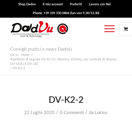
Shop Dadvu
Il mio account
Preferiti
Lavora con Noi
Phone: +39 339 530 0804 (lun-ven 9.30/13.30)
Consigli pratici e news DadVu
Sei in:
Home
/
Ripetitore di Segnale DV-K2 V3, WIreless 433mhz, per Centrale di Allarme
DV-1A3G E DV-2AT
/
DV-K2-2
DV-K2-2
/
/
22 Luglio 2020
0 Commenti
da
Lukios