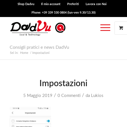
Shop Dadvu
Il mio account
Preferiti
Lavora con Noi
Phone: +39 339 530 0804 (lun-ven 9.30/13.30)
Consigli pratici e news DadVu
Sei in:
Home
/
Impostazioni
Impostazioni
/
/
5 Maggio 2019
0 Commenti
da
Lukios