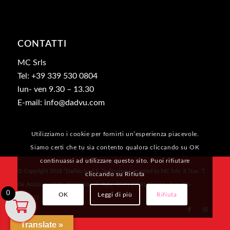
CONTATTI
MC Srls
Tel: +39 339 530 0804
lun- ven 9.30 – 13.30
E-mail: info@dadvu.com
Utilizziamo i cookie per fornirti un’esperienza piacevole.
Siamo certi che tu sia contento qualora cliccando su OK
continuassi ad utilizzare questo sito. Puoi rifiutare
© Copyright 2018 “DadVu Soul & Technology” granted to MC Srls, II Trav. T.
cliccando su Rifiuta
De Amicis n. 27/B, 80145 Napoli, Italy, CF/PI 09941481211 , Rea: NA-
0
OK
Leggi di più
Rifiuta
1069327
Informativa Privacy
Translate »