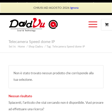
Shop Dadvu
Il mio account
Preferiti
Lavora con Noi
CHIUSI AD AGOSTO 2026
Ignora
Phone: +39 339 530 0804 (lun-ven 9.30/13.30)
Telecamera Speed dome IP
Sei in:
Home
/
Shop Dadvu
/
Tag: Telecamera Speed dome IP
Non è stato trovato nessun prodotto che corrisponde alla
tua selezione.
Nessun risultato
Spiacenti, l'articolo che stai cercando non è disponibile. Vuoi provare
ad effettuare una ricerca?