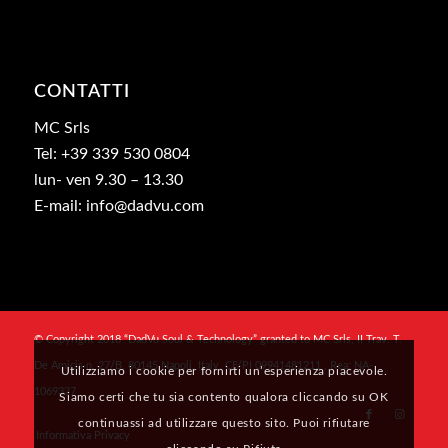
CONTATTI
MC Srls
Tel: +39 339 530 0804
lun- ven 9.30 – 13.30
E-mail: info@dadvu.com
© Copyright 2018 “DadVu Soul & Technology” granted to MC Srls, II Trav. T.
De Amicis n. 27/B, 80145 Napoli, Italy, CF/PI 09941481211 , Rea: NA-
Utilizziamo i cookie per fornirti un’esperienza piacevole.
1069327
Siamo certi che tu sia contento qualora cliccando su OK
continuassi ad utilizzare questo sito. Puoi rifiutare
Informativa Privacy