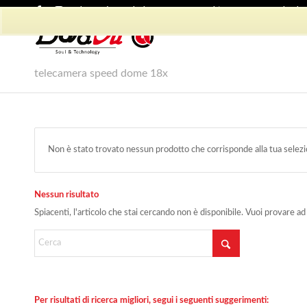
Shop Dadvu
Il mio account
Preferiti
Lavora con Noi
Phon
telecamera speed dome 18x
Non è stato trovato nessun prodotto che corrisponde alla tua selezi
Nessun risultato
Spiacenti, l'articolo che stai cercando non è disponibile. Vuoi provare ad
Per risultati di ricerca migliori, segui i seguenti suggerimenti: