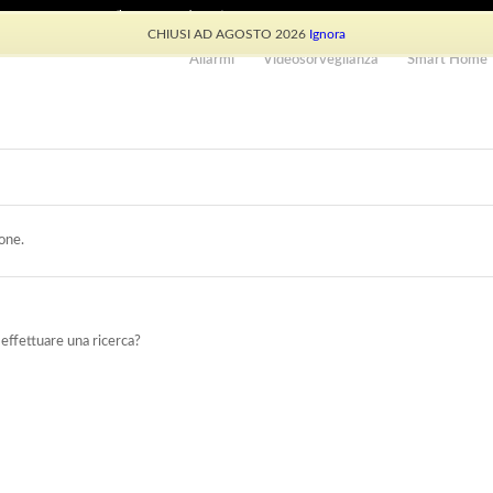
e: +39 339 530 0804 (lun-ven 9.30/13.30)
CHIUSI AD AGOSTO 2026
Ignora
Allarmi
Videosorveglianza
Smart Home
one.
 effettuare una ricerca?