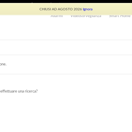
e: +39 339 530 0804 (lun-ven 9.30/13.30)
CHIUSI AD AGOSTO 2026
Ignora
Allarmi
Videosorveglianza
Smart Home
one.
 effettuare una ricerca?