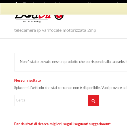
Shop Dadvu
Il mio account
Preferiti
Lavora con Noi
Phon
telecamera ip varifocale motorizzata 2mp
Non è stato trovato nessun prodotto che corrisponde alla tua selezi
Nessun risultato
Spiacenti, l'articolo che stai cercando non è disponibile. Vuoi provare ad
Per risultati di ricerca migliori, segui i seguenti suggerimenti: