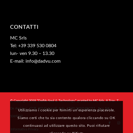
CONTATTI
MC Srls
Tel: +39 339 530 0804
lun- ven 9.30 – 13.30
E-mail: info@dadvu.com
© Copyright 2018 “DadVu Soul & Technology” granted to MC Srls, II Trav. T.
De Amicis n. 27/B, 80145 Napoli, Italy, CF/PI 09941481211 , Rea: NA-
Utilizziamo i cookie per fornirti un’esperienza piacevole.
1069327
Siamo certi che tu sia contento qualora cliccando su OK
continuassi ad utilizzare questo sito. Puoi rifiutare
Informativa Privacy