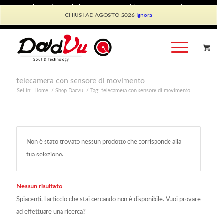
Shop Dadvu
Il mio account
Preferiti
Lavora con Noi
CHIUSI AD AGOSTO 2026
Ignora
Phone: +39 339 530 0804 (lun-ven 9.30/13.30)
telecamera con sensore di movimento
Sei in:
Home
/
Shop Dadvu
/
Tag: telecamera con sensore di movimento
Non è stato trovato nessun prodotto che corrisponde alla
tua selezione.
Nessun risultato
Spiacenti, l'articolo che stai cercando non è disponibile. Vuoi provare
ad effettuare una ricerca?