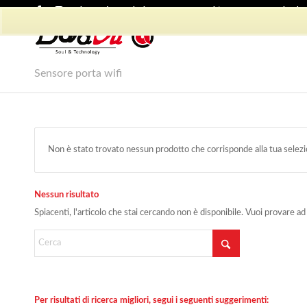
Shop Dadvu
Il mio account
Preferiti
Lavora con Noi
Phon
Sensore porta wifi
Non è stato trovato nessun prodotto che corrisponde alla tua selezi
Nessun risultato
Spiacenti, l'articolo che stai cercando non è disponibile. Vuoi provare ad
Per risultati di ricerca migliori, segui i seguenti suggerimenti: