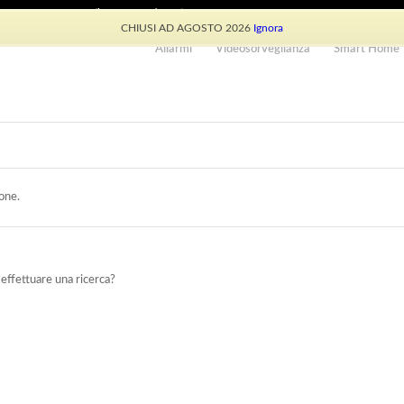
e: +39 339 530 0804 (lun-ven 9.30/13.30)
CHIUSI AD AGOSTO 2026
Ignora
Allarmi
Videosorveglianza
Smart Home
one.
 effettuare una ricerca?