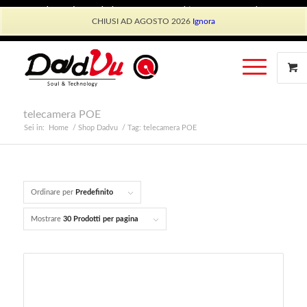
Shop Dadvu
Il mio account
Preferiti
Lavora con Noi
CHIUSI AD AGOSTO 2026
Ignora
Phone: +39 339 530 0804 (lun-ven 9.30/13.30)
telecamera POE
Sei in:
Home
/
Shop Dadvu
/
Tag: telecamera POE
Ordinare per
Predefinito
Mostrare
30 Prodotti per pagina