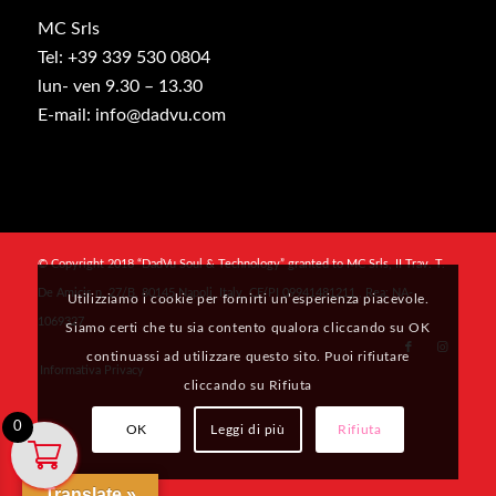
MC Srls
Tel: +39 339 530 0804
lun- ven 9.30 – 13.30
E-mail: info@dadvu.com
© Copyright 2018 “DadVu Soul & Technology” granted to MC Srls, II Trav. T.
De Amicis n. 27/B, 80145 Napoli, Italy, CF/PI 09941481211 , Rea: NA-
Utilizziamo i cookie per fornirti un’esperienza piacevole.
1069327
Siamo certi che tu sia contento qualora cliccando su OK
continuassi ad utilizzare questo sito. Puoi rifiutare
Informativa Privacy
cliccando su Rifiuta
0
OK
Leggi di più
Rifiuta
Translate »