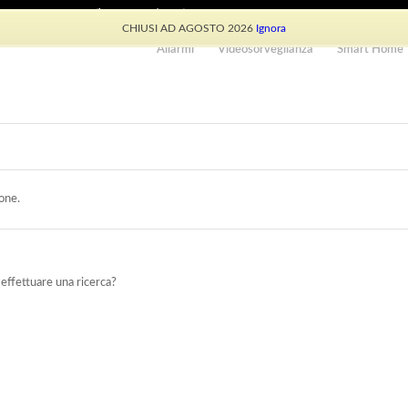
e: +39 339 530 0804 (lun-ven 9.30/13.30)
CHIUSI AD AGOSTO 2026
Ignora
Allarmi
Videosorveglianza
Smart Home
one.
 effettuare una ricerca?