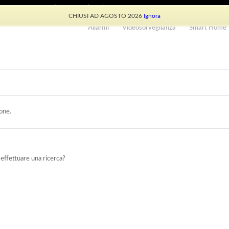
e: +39 339 530 0804 (lun-ven 9.30/13.30)
CHIUSI AD AGOSTO 2026
Ignora
Allarmi
Videosorveglianza
Smart Home
one.
 effettuare una ricerca?