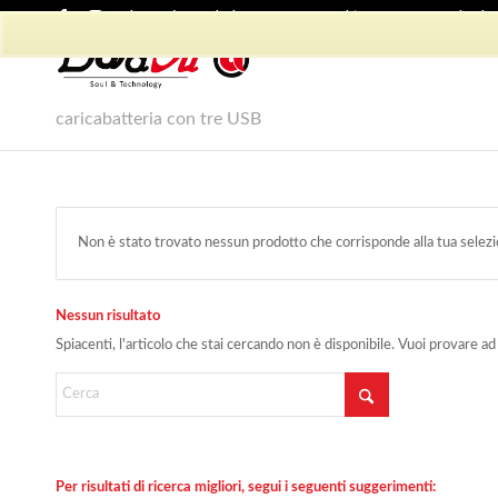
Shop Dadvu
Il mio account
Preferiti
Lavora con Noi
Phon
caricabatteria con tre USB
Non è stato trovato nessun prodotto che corrisponde alla tua selezi
Nessun risultato
Spiacenti, l'articolo che stai cercando non è disponibile. Vuoi provare ad
Per risultati di ricerca migliori, segui i seguenti suggerimenti: