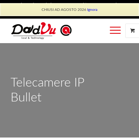
Shop Dadvu
Il mio account
Preferiti
Lavora con Noi
CHIUSI AD AGOSTO 2026
Ignora
Phone: +39 339 530 0804 (lun-ven 9.30/13.30)
Telecamere IP
Bullet